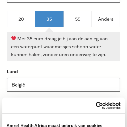
B
20
35
55
Anders
e
d
r
Met 35 euro draag je bij aan de aanleg van
a
een waterpunt waar meisjes schoon water
g
kunnen halen, zonder uren onderweg te zijn.
o
p
Land
t
i
e
s
Woon je in België?
Profiteer van 45%
E
belastingvoordeel bij een gift van 40 euro of meer
e
per jaar. Een bijdrage van 100 euro kost je na
n
belastingvermindering maar 55 euro!
Amref Health Africa maakt gebruik van cookies