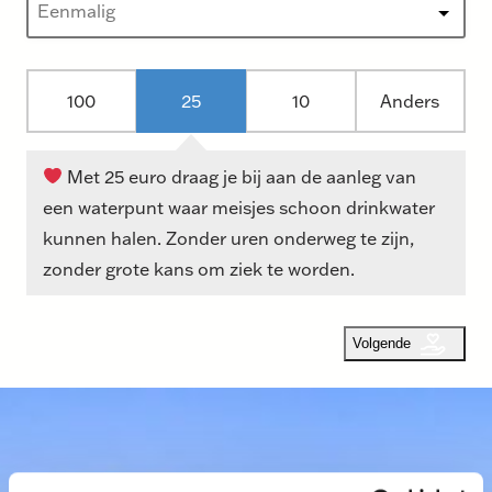
B
100
25
10
Anders
e
d
r
Met 25 euro draag je bij aan de aanleg van
a
een waterpunt waar meisjes schoon drinkwater
g
kunnen halen. Zonder uren onderweg te zijn,
o
zonder grote kans om ziek te worden.
p
t
i
e
s
E
e