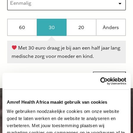
B
60
30
20
Anders
e
d
r
Met 30 euro draag je bij aan een half jaar lang
a
medische zorg voor moeder en kind.
g
o
p
t
i
Amref Health Africa maakt gebruik van cookies
e
We gebruiken noodzakelijke cookies om onze website
s
goed te laten werken en de website te analyseren en
E
verbeteren. Met jouw toestemming plaatsen wij
e
marketing cookies om campagnes op je voorkeuren af te