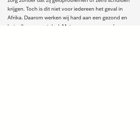
krijgen. Toch is dit niet voor iedereen het geval in
Afrika. Daarom werken wij hard aan een gezond en
betaalbaar zorgstelsel. Met onze programma’s
zorgen we ervoor dat goede medische zorg voor
iedereen toegankelijk wordt. Ook voor mensen met
weinig geld!
Iedereen moet toegang krijgen tot goede medische
zorg. Help jij ook mee?