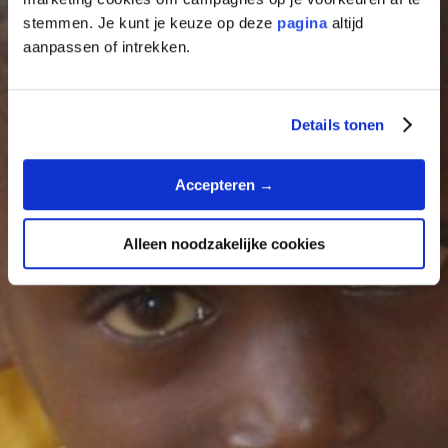
n
stemmen. Je kunt je keuze op deze
pagina
altijd
m
aanpassen of intrekken.
a
l
i
Details tonen
g
Accepteren →
Alleen noodzakelijke cookies