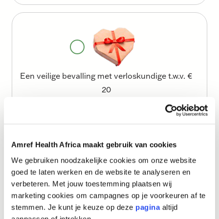
Een veilige bevalling met verloskundige t.w.v. €
20
Amref Health Africa maakt gebruik van cookies
We gebruiken noodzakelijke cookies om onze website
goed te laten werken en de website te analyseren en
Nazorg en inentingen na de geboorte t.w.v. € 20
verbeteren. Met jouw toestemming plaatsen wij
marketing cookies om campagnes op je voorkeuren af te
stemmen. Je kunt je keuze op deze
pagina
altijd
aanpassen of intrekken.