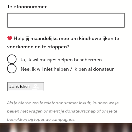
s
a
p
Telefoonnummer
e
m
t
l
i
n
Help jij maandelijks mee om kindhuwelijken te
voorkomen en te stoppen?
Ja, ik wil meisjes helpen beschermen
Nee, ik wil niet helpen / ik ben al donateur
Als je hierboven je telefoonnummer invult, kunnen we je
bellen met vragen omtrent je donateurschap of om je te
betrekken bij lopende campagnes.