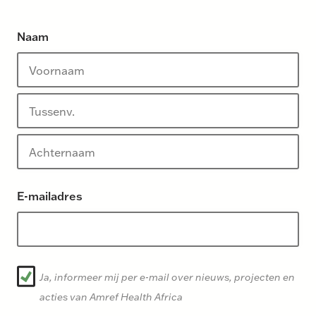
Naam
V
o
o
T
r
u
n
s
A
a
s
E-mailadres
c
a
e
h
m
n
t
v
e
o
E
r
Ja, informeer mij per e-mail over nieuws, projecten en
e
M
n
acties van Amref Health Africa
g
a
o